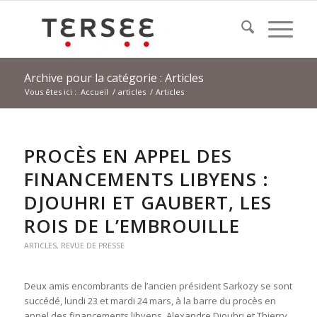
Archive pour la catégorie : Articles
Vous êtes ici :
Accueil
/
articles
/
Articles
PROCÈS EN APPEL DES
FINANCEMENTS LIBYENS :
DJOUHRI ET GAUBERT, LES
ROIS DE L’EMBROUILLE
ARTICLES
,
REVUE DE PRESSE
Deux amis encombrants de l’ancien président Sarkozy se sont
succédé, lundi 23 et mardi 24 mars, à la barre du procès en
appel des financements libyens. Alexandre Djouhri et Thierry