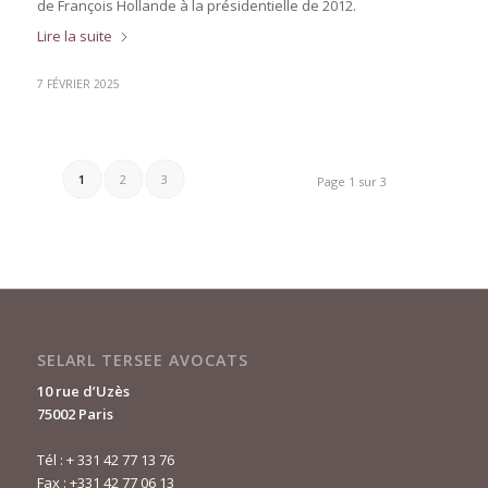
de François Hollande à la présidentielle de 2012.
Lire la suite
7 FÉVRIER 2025
1
2
3
Page 1 sur 3
SELARL TERSEE AVOCATS
10 rue d’Uzès
75002 Paris
Tél :
+ 331 42 77 13 76
Fax : +331 42 77 06 13