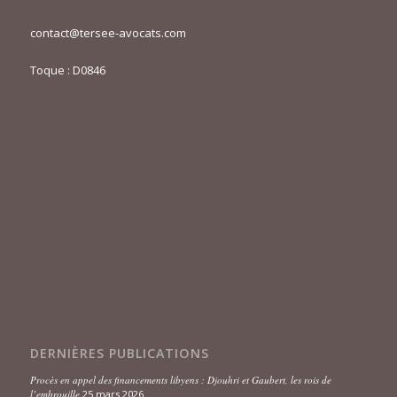
contact@tersee-avocats.com
Toque : D0846
DERNIÈRES PUBLICATIONS
Procès en appel des financements libyens : Djouhri et Gaubert, les rois de
l’embrouille
25 mars 2026