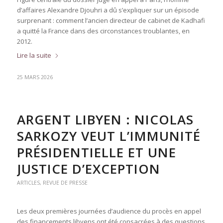
d’affaires Alexandre Djouhri a dû s’expliquer sur un épisode
surprenant : comment l’ancien directeur de cabinet de Kadhafi
a quitté la France dans des circonstances troublantes, en
2012.
Lire la suite
25 MARS 2026
ARGENT LIBYEN : NICOLAS
SARKOZY VEUT L’IMMUNITÉ
PRÉSIDENTIELLE ET UNE
JUSTICE D’EXCEPTION
ARTICLES
,
REVUE DE PRESSE
Les deux premières journées d’audience du procès en appel
des financements libyens ont été consacrées à des questions