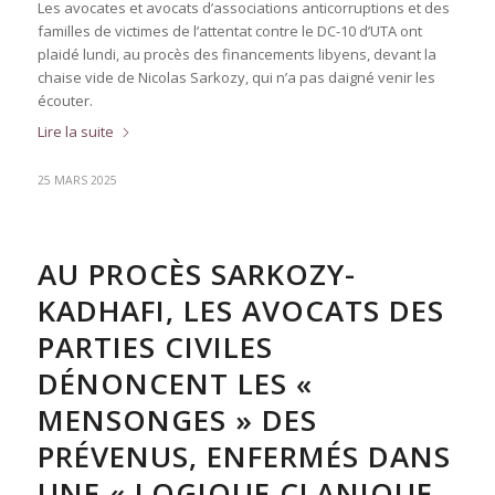
Les avocates et avocats d’associations anticorruptions et des
familles de victimes de l’attentat contre le DC-10 d’UTA ont
plaidé lundi, au procès des financements libyens, devant la
chaise vide de Nicolas Sarkozy, qui n’a pas daigné venir les
écouter.
Lire la suite
25 MARS 2025
AU PROCÈS SARKOZY-
KADHAFI, LES AVOCATS DES
PARTIES CIVILES
DÉNONCENT LES «
MENSONGES » DES
PRÉVENUS, ENFERMÉS DANS
UNE « LOGIQUE CLANIQUE