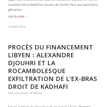
Gaubert ont multiplié les écrans de fumée face aux questions
gênantes.
Lire la suite
25 MARS 2026
PROCÈS DU FINANCEMENT
LIBYEN : ALEXANDRE
DJOUHRI ET LA
ROCAMBOLESQUE
EXFILTRATION DE L’EX-BRAS
DROIT DE KADHAFI
ARTICLES
,
REVUE DE PRESSE
Figure centrale du dossier jugé en appel à Paris, l’homme