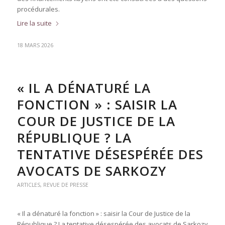
procédurales.
Lire la suite
18 MARS 2026
« IL A DÉNATURÉ LA
FONCTION » : SAISIR LA
COUR DE JUSTICE DE LA
RÉPUBLIQUE ? LA
TENTATIVE DÉSESPÉRÉE DES
AVOCATS DE SARKOZY
ARTICLES
,
REVUE DE PRESSE
« Il a dénaturé la fonction » : saisir la Cour de Justice de la
République ? La tentative désespérée des avocats de Sarkozy