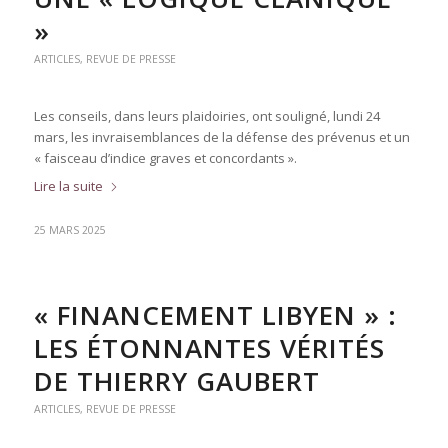
»
ARTICLES
,
REVUE DE PRESSE
Les conseils, dans leurs plaidoiries, ont souligné, lundi 24
mars, les invraisemblances de la défense des prévenus et un
« faisceau d’indice graves et concordants ».
Lire la suite
25 MARS 2025
« FINANCEMENT LIBYEN » :
LES ÉTONNANTES VÉRITÉS
DE THIERRY GAUBERT
ARTICLES
,
REVUE DE PRESSE