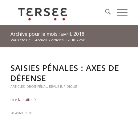
Archive pour le mois : avril, 2018
Vous êtes ici :
Accueil
/
articles
/
2018
/
avril
SAISIES PÉNALES : AXES DE
DÉFENSE
ARTICLES
,
DROIT PÉNAL
,
REVUE JURIDIQUE
Lire la suite
20 AVRIL 2018