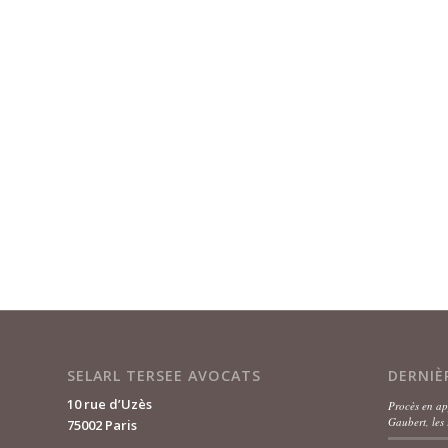
SELARL TERSEE AVOCATS
DERNIÈ
10 rue d’Uzès
Procès en ap
Gaubert, les 
75002 Paris