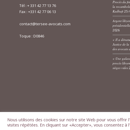
Procès du fi
Tél :
+ 331 42 77 13 76
la rocamboles
Kadhafi
25 
Fax : +331 42 77 06 13
Argent libye
contact@tersee-avocats.com
présidentiell
2026
Toque : D0846
« Il a dénatu
Justice de la
des avocats 
« Une galaxi
procès libyen
sièges vides
Nous utilisons des cookies sur notre site Web pour vous offrir 
visites répétées. En cliquant sur «Accepter», vous consentez à l
© Copyright - Tersée Avocats -
Mentions légales
- Un site conçu par
Avo