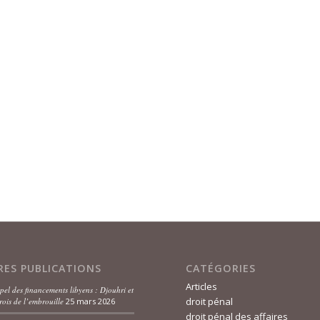
RES PUBLICATIONS
CATÉGORIES
Articles
pel des financements libyens : Djouhri et
droit pénal
rois de l’embrouille
25 mars 2026
droit pénal des affaires