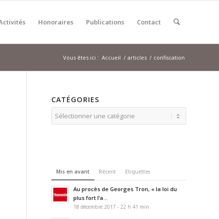
Activités
Honoraires
Publications
Contact
Vous êtes ici :
Accueil
/
articles
/
confiscation
CATÉGORIES
Catégories
Mis en avant
Récent
Etiquettes
Au procès de Georges Tron, « la loi du
plus fort l’a...
18 décembre 2017 - 22 h 41 min