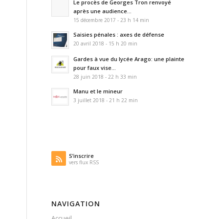
Le procès de Georges Tron renvoyé
après une audience...
15 décembre 2017 - 23 h 14 min
Saisies pénales : axes de défense
20 avril 2018 - 15 h 20 min
Gardes à vue du lycée Arago: une plainte
pour faux vise...
28 juin 2018 - 22 h 33 min
Manu et le mineur
3 juillet 2018 - 21 h 22 min
S’inscrire
vers flux RSS
NAVIGATION
Accueil