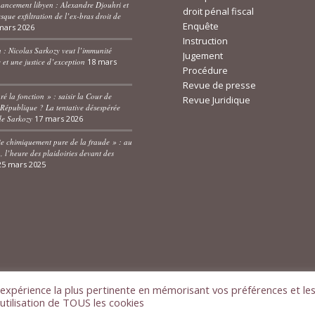
nancement libyen : Alexandre Djouhri et
droit pénal fiscal
que exfiltration de l’ex-bras droit de
Enquête
mars 2026
Instruction
n : Nicolas Sarkozy veut l’immunité
Jugement
e et une justice d’exception
18 mars
Procédure
Revue de presse
ré la fonction » : saisir la Cour de
Revue Juridique
 République ? La tentative désespérée
de Sarkozy
17 mars 2026
e chimiquement pure de la fraude » : au
, l’heure des plaidoiries devant des
25 mars 2025
l'expérience la plus pertinente en mémorisant vos préférences et le
'utilisation de TOUS les cookies
Clic